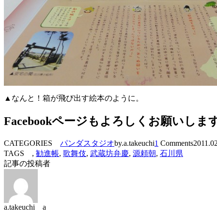
▲なんと！箱が飛び出す絵本のように。
Facebookページもよろしくお願いしま
CATEGORIES
パンダスタジオ
by.a.takeuchi
1
Comments
2011.0
TAGS ,
勧進帳
,
歌舞伎
,
武蔵坊弁慶
,
源頼朝
,
石川県
記事の投稿者
a.takeuchi a