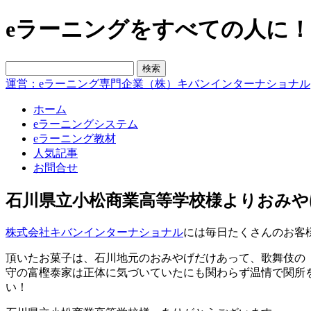
eラーニングをすべての人に！blo
運営：eラーニング専門企業（株）キバンインターナショナル
ホーム
eラーニングシステム
eラーニング教材
人気記事
お問合せ
石川県立小松商業高等学校様よりおみや
株式会社キバンインターナショナル
には毎日たくさんのお客
頂いたお菓子は、石川地元のおみやげだけあって、歌舞伎の
守の富樫泰家は正体に気づいていたにも関わらず温情で関所
い！