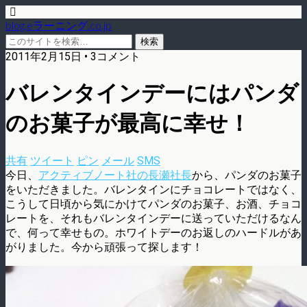
blog.eラーニング.co.jp
2011年2月15日 • 3コメント
バレンタインデーにはパンダ
のお菓子が最高に幸せ！
共有
ツイート
ピン
メール
SMS
今日、
アクティブノート社の長瀬社長
から、パンダのお菓子
をいただきました。バレンタインにチョコレートではなく、
こうして日頃から気にかけてパンダのお菓子、お酒、チョコ
レートを、それもバレンタインデーに送っていただけるなん
で、何って幸せもの。ホワイトデーのお返しのハードルがあ
がりました。今から頑張って探します！