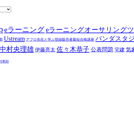
p
eラーニング
eラーニングオーサリング
Ustream
パンダスタ
in
アフロ先生と学ぶ登録販売者最短合格講座
中村央理雄
佐々木恭子
公表問題
伊藤亮太
気
宅建
村孝則