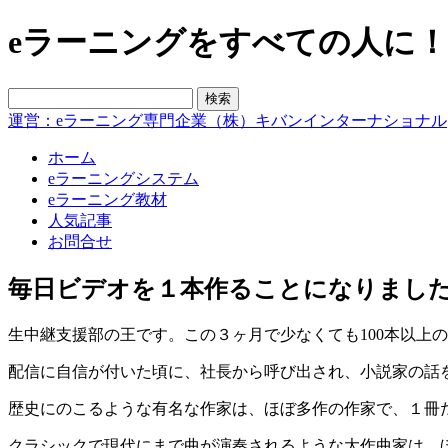
eラーニングをすべての人に！blo
運営：eラーニング専門企業（株）キバンインターナショナル
ホーム
eラーニングシステム
eラーニング教材
人気記事
お問合せ
毎日ビデオを１本作ることになりまし
生中継支援部の王です。この３ヶ月で少なくても100本以上
配信に自信が付いた頃に、社長から呼び出され、小説家の話
歴史にのこるような有名な作家は、ほぼ多作の作家で、１冊
クラシックで現代にまで曲が演奏されるような大作曲家は、