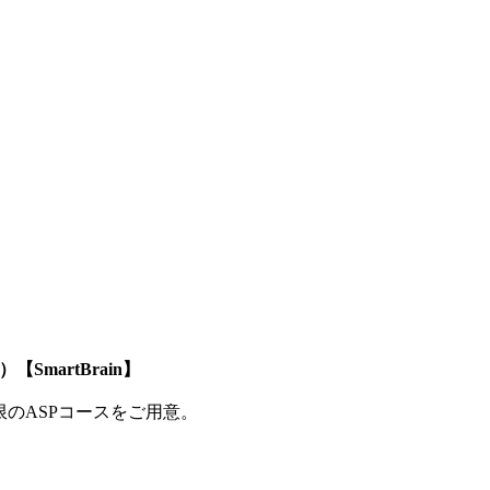
SmartBrain】
制限のASPコースをご用意。