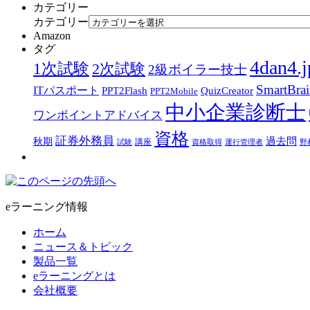
カテゴリー
カテゴリー
Amazon
タグ
4dan4.j
1次試験
2次試験
2級ボイラー技士
SmartBra
ITパスポート
PPT2Flash
QuizCreator
PPT2Mobile
中小企業診断士
ワンポイントアドバイス
資格
証券外務員
過去問
秋期
講座
試験
資格取得
運行管理者
野
eラーニング情報
ホーム
ニュース＆トピック
製品一覧
eラーニングとは
会社概要