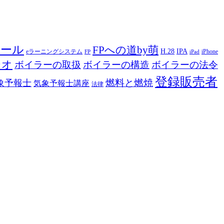
ツール
FPへの道by萌
H.28
IPA
eラーニングシステム
iPhone
FP
iPad
ジオ
ボイラーの取扱
ボイラーの構造
ボイラーの法令
登録販売者
燃料と燃焼
象予報士
気象予報士講座
法律