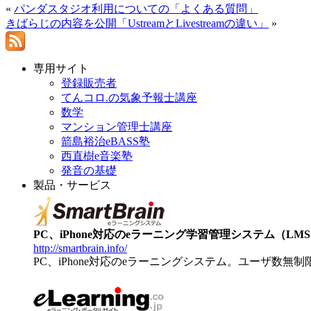
«
パンダスタジオ利用についての「よくある質問」
きばらじの内容を公開「UstreamとLivestreamの違い」
»
専用サイト
登録販売者
てんコロ.の気象予報士講座
数学
マンション管理士講座
箭島裕治eBASS塾
西直樹e音楽塾
発音の基礎
製品・サービス
PC、iPhone対応のeラーニング学習管理システム（LMS）【
http://smartbrain.info/
PC、iPhone対応のeラーニングシステム。ユーザ数無