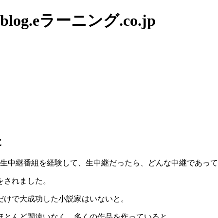
g.eラーニング.co.jp
た
の生中継番組を経験して、生中継だったら、どんな中継であっ
をされました。
だけで大成功した小説家はいないと。
ほとんど間違いなく、多くの作品を作っていると。