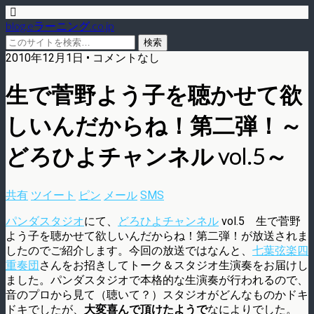
blog.eラーニング.co.jp
2010年12月1日 • コメントなし
生で菅野よう子を聴かせて欲
しいんだからね！第二弾！～
どろひよチャンネル vol.5～
共有
ツイート
ピン
メール
SMS
パンダスタジオ
にて、
どろひよチャンネル
vol.5 生で菅野
よう子を聴かせて欲しいんだからね！第二弾！が放送されま
したのでご紹介します。今回の放送ではなんと、
七葉弦楽四
重奏団
さんをお招きしてトーク＆スタジオ生演奏をお届けし
ました。パンダスタジオで本格的な生演奏が行われるので、
音のプロから見て（聴いて？）スタジオがどんなものかドキ
ドキでしたが、
大変喜んで頂けたようで
なによりでした。