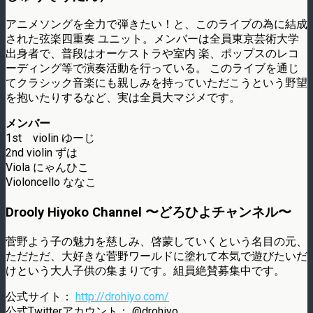
アニメソングを全力で弾きたい！と、このライブの為に結成
された弦楽四重奏 ユニット。メンバーは全員東京芸術大学
出身者で、普段はオーケストラや室内 楽、ポップスのレコ
ーディング等で演奏活動を行っている。 このライブを通じ
てクラシック音楽にも親しみを持っていただこうという野望
を抱いたりするなど、実は全員大マジメです。
メンバー
1st violin ゆーじ
2nd violin ずは
Viola にゃんひこ
Violoncello ななこ
Drooly Hiyoko Channel 〜どろひよチャンネル〜
菅野よう子の魅力を慈しみ、啓蒙していくという名目の元、
ただただ、大好きな菅野ワールドに塗れて本気で遊びたいだ
けという大人子供の集まりです。組員絶賛募集中です。
公式サイト：
http://drohiyo.com/
公式Twitterアカウント： @drohiyo