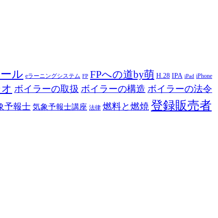
ツール
FPへの道by萌
H.28
IPA
eラーニングシステム
iPhone
FP
iPad
ジオ
ボイラーの取扱
ボイラーの構造
ボイラーの法令
登録販売者
燃料と燃焼
象予報士
気象予報士講座
法律