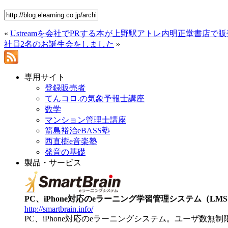
«
Ustreamを会社でPRする本が上野駅アトレ内明正堂書店で販
社員2名のお誕生会をしました
»
専用サイト
登録販売者
てんコロ.の気象予報士講座
数学
マンション管理士講座
箭島裕治eBASS塾
西直樹e音楽塾
発音の基礎
製品・サービス
PC、iPhone対応のeラーニング学習管理システム（LMS）【
http://smartbrain.info/
PC、iPhone対応のeラーニングシステム。ユーザ数無