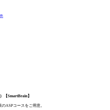
売
SmartBrain】
制限のASPコースをご用意。