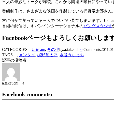
三人の奇妙なトークが炸裂。これから隔週火曜日にやってい
番組制作は、さまざまな映画を作製している梶野竜太郎さん
常に何かで笑っている三人でついつい見てしまいます。Ustre
番組の配信は、キバンインターナショナルの
パンダスタジオ
Facebookページもよろしくお願いしま
CATEGORIES
Ustream
,
その他
by.a.takeuchi
0
Comments
2011.01
TAGS ,
メンタイ
,
梶野竜太郎
,
水谷うぃっち
記事の投稿者
a.takeuchi a
Facebook comments: