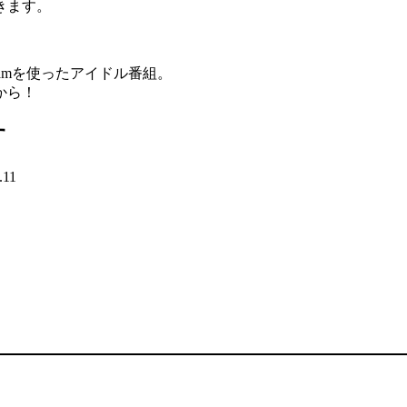
きます。
。
amを使ったアイドル番組。
から！
す
.11