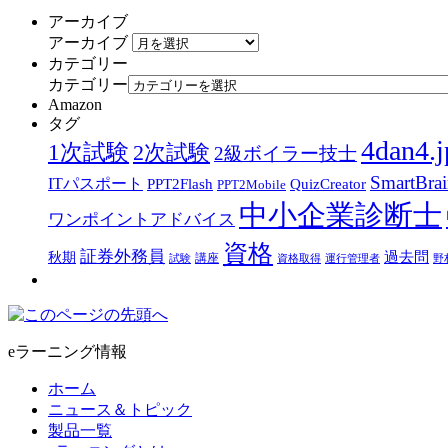
アーカイブ
アーカイブ
カテゴリー
カテゴリー
Amazon
タグ
4dan4.j
1次試験
2次試験
2級ボイラー技士
SmartBra
ITパスポート
PPT2Flash
QuizCreator
PPT2Mobile
中小企業診断士
ワンポイントアドバイス
資格
証券外務員
過去問
秋期
講座
試験
資格取得
運行管理者
野
eラーニング情報
ホーム
ニュース＆トピック
製品一覧