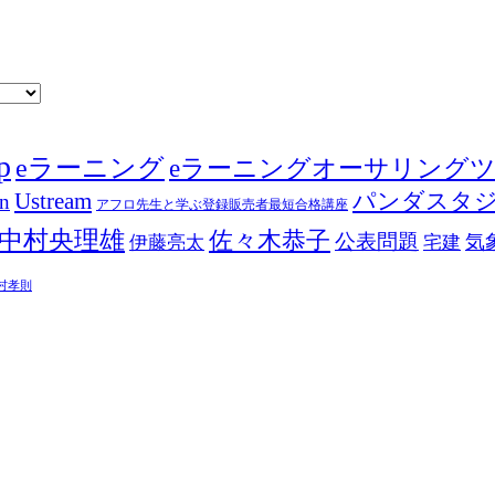
p
eラーニング
eラーニングオーサリング
Ustream
パンダスタ
in
アフロ先生と学ぶ登録販売者最短合格講座
中村央理雄
佐々木恭子
公表問題
伊藤亮太
気
宅建
村孝則