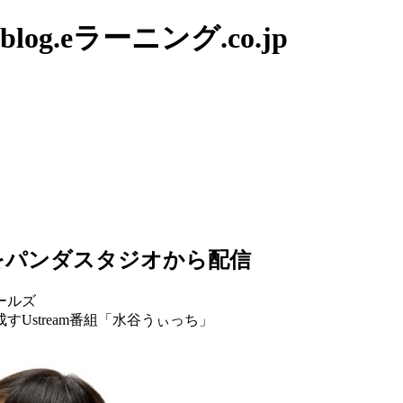
g.eラーニング.co.jp
をパンダスタジオから配信
ールズ
Ustream番組「水谷うぃっち」