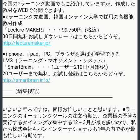
今回のeラーニング動画でもご紹介していますが、作成した
教材をWEBで公開できます。
●eラーニング先進国、韓国オンライン大学で採用の高機能
教材作成
『Lecture MAKER』・・・99,750円（税込）
30日間無料お試しダウンロードはこちらからどうぞ。
http://lecturemaker.jp/
●i-phone、i-pad、PC、ブラウザを選ばず学習できる
LMS（ラーニング・マネジメント・システム）
『SmartBrain』・・・1ユーザー210円/月(税込)
20ユーザーまで無料。お試し登録はこちらからどうぞ。
http://smartbrain.info/
━━（編集後記）
━━━━━━━━━━━━━━━━━━━━━━
いよいよ年末ですね。皆様お忙しいことと思います。eラー
ニングのオーサリングツールの注文時期は、企業様の予算を
実行するタイミングが集中する12～3月が最も多いので、私
たち株式会社キバンインターナショナルも1年の内で冬が最
も忙しい時期です。