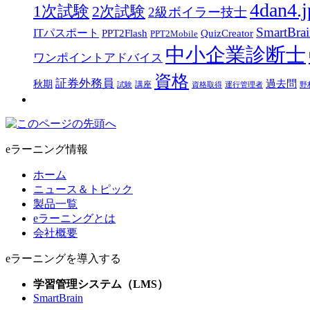
4dan4.j
1次試験
2次試験
2級ボイラー技士
SmartBra
ITパスポート
PPT2Flash
QuizCreator
PPT2Mobile
中小企業診断士
ワンポイントアドバイス
資格
証券外務員
過去問
秋期
講座
試験
資格取得
運行管理者
野
eラーニング情報
ホーム
ニュース＆トピック
製品一覧
eラーニングとは
会社概要
eラーニングを導入する
学習管理システム（LMS）
SmartBrain