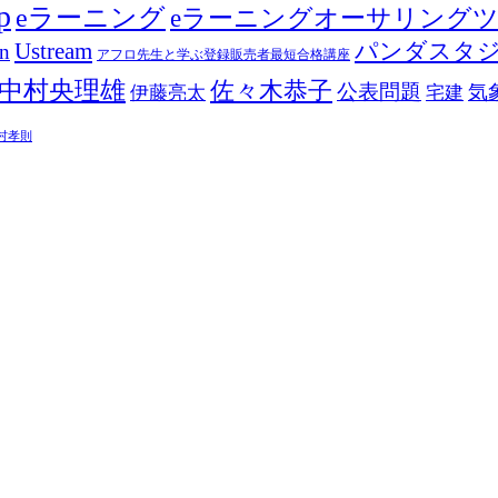
p
eラーニング
eラーニングオーサリング
Ustream
パンダスタ
in
アフロ先生と学ぶ登録販売者最短合格講座
中村央理雄
佐々木恭子
公表問題
伊藤亮太
気
宅建
村孝則