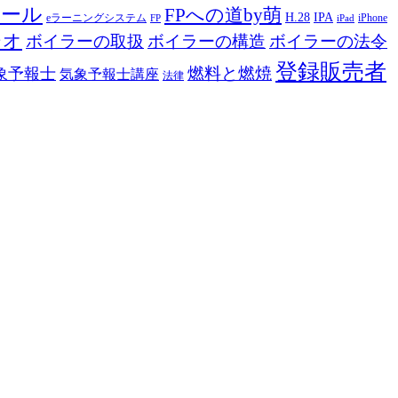
ツール
FPへの道by萌
H.28
IPA
eラーニングシステム
iPhone
FP
iPad
ジオ
ボイラーの取扱
ボイラーの構造
ボイラーの法令
登録販売者
燃料と燃焼
象予報士
気象予報士講座
法律