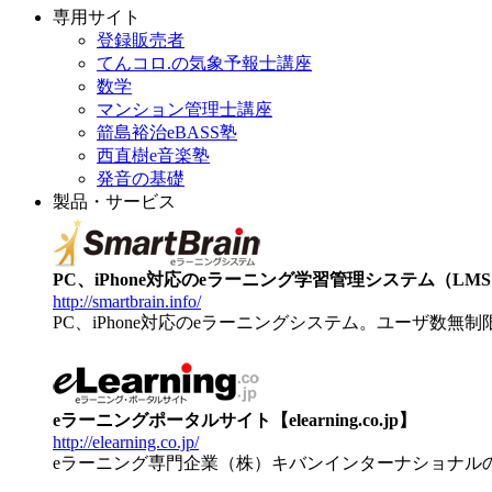
専用サイト
登録販売者
てんコロ.の気象予報士講座
数学
マンション管理士講座
箭島裕治eBASS塾
西直樹e音楽塾
発音の基礎
製品・サービス
PC、iPhone対応のeラーニング学習管理システム（LMS）【
http://smartbrain.info/
PC、iPhone対応のeラーニングシステム。ユーザ数無
eラーニングポータルサイト【elearning.co.jp】
http://elearning.co.jp/
eラーニング専門企業（株）キバンインターナショナル