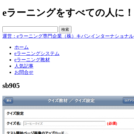
eラーニングをすべての人に！blo
運営：eラーニング専門企業（株）キバンインターナショナル
ホーム
eラーニングシステム
eラーニング教材
人気記事
お問合せ
sb905