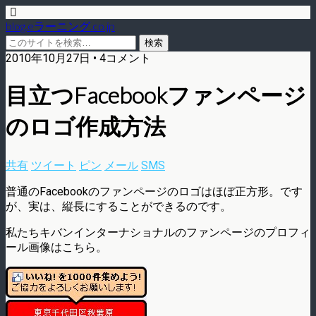
blog.eラーニング.co.jp
2010年10月27日 • 4コメント
目立つFacebookファンページ
のロゴ作成方法
共有
ツイート
ピン
メール
SMS
普通のFacebookのファンページのロゴはほぼ正方形。です
が、実は、縦長にすることができるのです。
私たちキバンインターナショナルのファンページのプロフィ
ール画像はこちら。