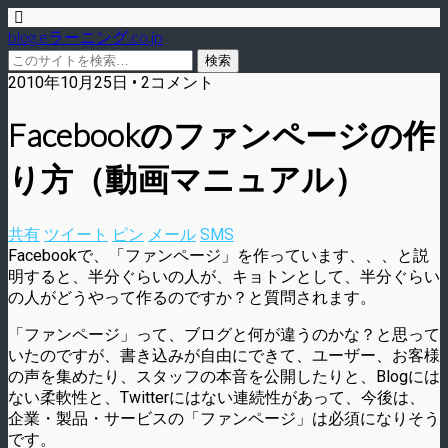
blog.eラーニング.co.jp
2010年10月25日 • 2コメント
Facebookのファンページの作
り方（動画マニュアル）
共有
ツイート
ピン
メール
SMS
Facebookで、「ファンページ」を作っています、、、と説
明すると、半分ぐらいの人が、キョトンとして、半分ぐらい
の人がどうやって作るのですか？と質問されます。
「ファンページ」って、ブログと何が違うのかな？と思って
いたのですが、書き込みが自由にできて、ユーザー、お客様
の声を集めたり、スタッフの本音を公開したりと、Blogには
ない柔軟性と、Twitterにはない連続性があって、今後は、
企業・製品・サービスの「ファンページ」は必須になりそう
です。