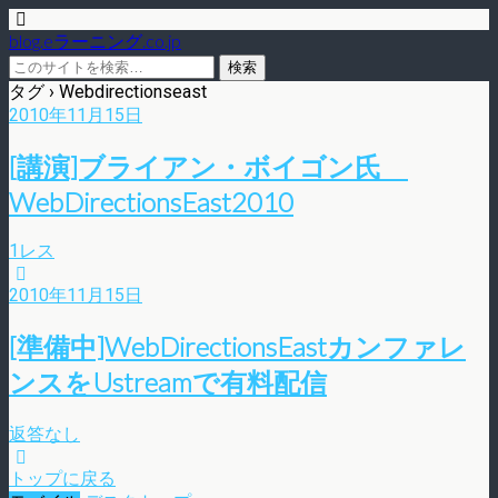
blog.eラーニング.co.jp
タグ › Webdirectionseast
2010年11月15日
[講演]ブライアン・ボイゴン氏
WebDirectionsEast2010
1レス
2010年11月15日
[準備中]WebDirectionsEastカンファレ
ンスをUstreamで有料配信
返答なし
トップに戻る