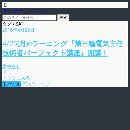
blog.eラーニング.co.jp
タグ › SAT
2016年4月25日
4/25(月)eラーニング『第三種電気主任
技術者パーフェクト講座』開講！
返答なし
トップに戻る
モバイル
デスクトップ