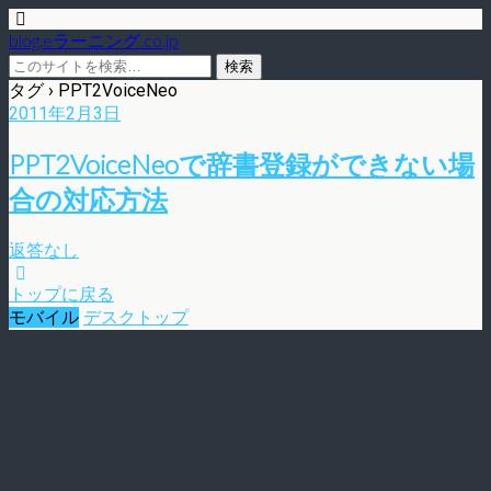
blog.eラーニング.co.jp
タグ › PPT2VoiceNeo
2011年2月3日
PPT2VoiceNeoで辞書登録ができない場
合の対応方法
返答なし
トップに戻る
モバイル
デスクトップ