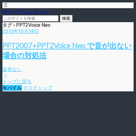
blog.eラーニング.co.jp
タグ › PPT2Voice Neo
2010年10月18日
PPT2007+PPT2Voice Neo で音が出ない
場合の対処法
返答なし
トップに戻る
モバイル
デスクトップ