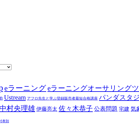
p
eラーニング
eラーニングオーサリング
Ustream
パンダスタ
in
アフロ先生と学ぶ登録販売者最短合格講座
中村央理雄
佐々木恭子
公表問題
伊藤亮太
気
宅建
村孝則