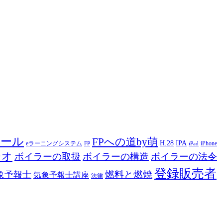
ツール
FPへの道by萌
H.28
IPA
eラーニングシステム
iPhone
FP
iPad
ジオ
ボイラーの取扱
ボイラーの構造
ボイラーの法令
登録販売者
燃料と燃焼
象予報士
気象予報士講座
法律