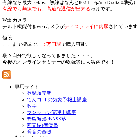
有線なら最大1Gbps、無線はなんと802.11b/g/n（Draft2.0
有線でも無線でも、高速な通信が出来る
わけです。
Web カメラ
チルト機能付きwebカメラが
ディスプレイに内臓
されていま
値段
ここまで標準で、
15万円弱
で購入可能。
段々自分で欲しくなってきました・・・。
今後のオンラインセミナーの収録等に大活躍です！
専用サイト
登録販売者
てんコロ.の気象予報士講座
数学
マンション管理士講座
箭島裕治eBASS塾
西直樹e音楽塾
発音の基礎