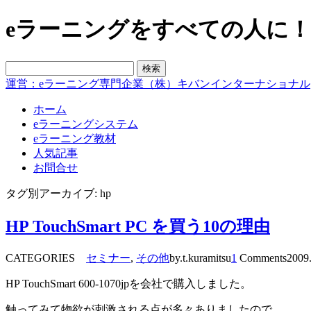
eラーニングをすべての人に！blo
運営：eラーニング専門企業（株）キバンインターナショナル
ホーム
eラーニングシステム
eラーニング教材
人気記事
お問合せ
タグ別アーカイブ: hp
HP TouchSmart PC を買う10の理由
CATEGORIES
セミナー
,
その他
by.t.kuramitsu
1
Comments
2009
HP TouchSmart 600-1070jpを会社で購入しました。
触ってみて物欲が刺激される点が多々ありましたので