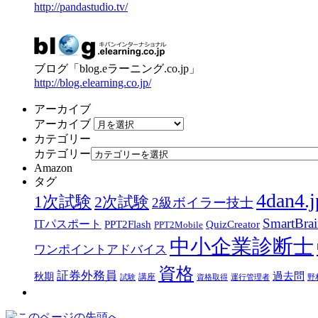
http://pandastudio.tv/
ブログ「blog.eラーニング.co.jp」
http://blog.elearning.co.jp/
アーカイブ
アーカイブ
カテゴリー
カテゴリー
Amazon
タグ
4dan4.j
1次試験
2次試験
2級ボイラー技士
SmartBra
ITパスポート
PPT2Flash
QuizCreator
PPT2Mobile
中小企業診断士
ワンポイントアドバイス
資格
証券外務員
過去問
秋期
講座
試験
資格取得
運行管理者
野