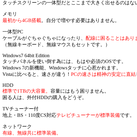
タッチスクリーンの一体型だとここまで大きく出せるのはな
メモリ
最初から4GB搭載
。自分で増やす必要はありません。
一体型PC
ケーブルがぐちゃぐちゃになったり、
配線に困ることはあり
（無線キーボード、無線マウスもセットです。）
Windows7 64bit Edition
タッチパネルを使い倒す為には、もはや必須のOSです。
Windows 7の新機能、Windowsタッチに心惹かれます。
Vistaに比べると、速さが違う！
PCの速さは精神の安定に直結
HDD
標準で1TBの大容量。
容量にはもう困りません。
困る人は、外付HDDの購入をどうぞ。
TVチューナー付
地上・BS・110度CS対応
テレビチューナーが標準装備
です。
ネットワーク
有線、無線共に標準装備。