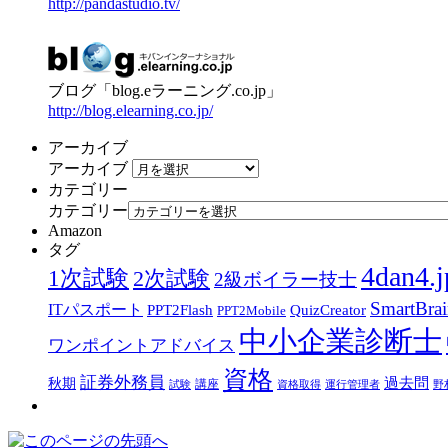
http://pandastudio.tv/
ブログ「blog.eラーニング.co.jp」
http://blog.elearning.co.jp/
アーカイブ
アーカイブ
カテゴリー
カテゴリー
Amazon
タグ
4dan4.j
1次試験
2次試験
2級ボイラー技士
SmartBra
ITパスポート
PPT2Flash
QuizCreator
PPT2Mobile
中小企業診断士
ワンポイントアドバイス
資格
証券外務員
過去問
秋期
講座
試験
資格取得
運行管理者
野