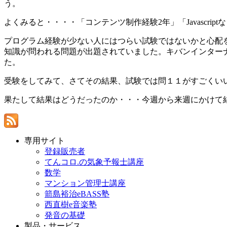
う。
よくみると・・・・「コンテンツ制作経験2年」「Javascr
プログラム経験が少ない人にはつらい試験ではないかと心配
知識が問われる問題が出題されていました。キバンインターナ
た。
受験をしてみて、さてその結果、試験では問１１がすごくい
果たして結果はどうだったのか・・・今週から来週にかけて
専用サイト
登録販売者
てんコロ.の気象予報士講座
数学
マンション管理士講座
箭島裕治eBASS塾
西直樹e音楽塾
発音の基礎
製品・サービス