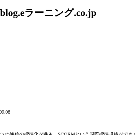
g.eラーニング.co.jp
09.08
。
ツの通信の標準化が進み、SCORMという国際標準規格ができ