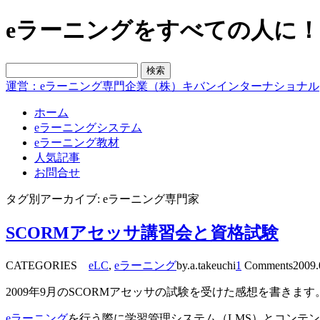
eラーニングをすべての人に！blo
運営：eラーニング専門企業（株）キバンインターナショナル
ホーム
eラーニングシステム
eラーニング教材
人気記事
お問合せ
タグ別アーカイブ: eラーニング専門家
SCORMアセッサ講習会と資格試験
CATEGORIES
eLC
,
eラーニング
by.a.takeuchi
1
Comments
2009.
2009年9月のSCORMアセッサの試験を受けた感想を書きます
eラーニング
を行う際に学習管理システム（LMS）とコンテン