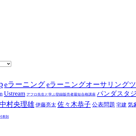
p
eラーニング
eラーニングオーサリング
Ustream
パンダスタ
in
アフロ先生と学ぶ登録販売者最短合格講座
中村央理雄
佐々木恭子
公表問題
伊藤亮太
気
宅建
村孝則