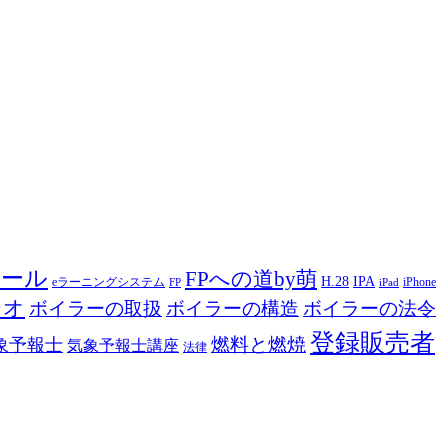
ツール
FPへの道by萌
H.28
IPA
eラーニングシステム
iPhone
FP
iPad
ジオ
ボイラーの取扱
ボイラーの構造
ボイラーの法令
登録販売者
燃料と燃焼
象予報士
気象予報士講座
法律