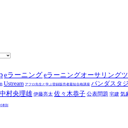
p
eラーニング
eラーニングオーサリング
Ustream
パンダスタ
in
アフロ先生と学ぶ登録販売者最短合格講座
中村央理雄
佐々木恭子
公表問題
伊藤亮太
気
宅建
村孝則