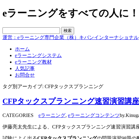
eラーニングをすべての人に！blo
運営：eラーニング専門企業（株）キバンインターナショナル
ホーム
eラーニングシステム
eラーニング教材
人気記事
お問合せ
タグ別アーカイブ: CFPタックスプランニング
CFPタックスプランニング速習演習講
CATEGORIES
eラーニング
,
eラーニングコンテンツ
by.Kinug
伊藤亮太先生による、CFPタックスプランニング速習演習講
試験によく出る
CFPタックスプランニング
の問題演習98題の