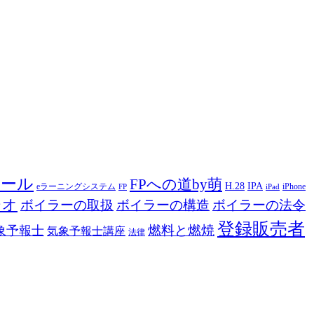
ツール
FPへの道by萌
H.28
IPA
eラーニングシステム
iPhone
FP
iPad
ジオ
ボイラーの取扱
ボイラーの構造
ボイラーの法令
登録販売者
燃料と燃焼
象予報士
気象予報士講座
法律