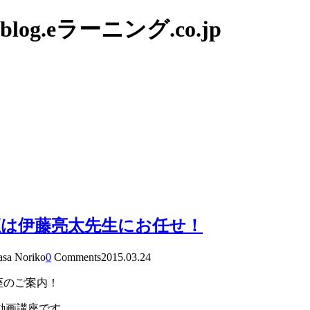
g.eラーニング.co.jp
座は伊藤亮太先生にお任せ！
asa Noriko
0
Comments
2015.03.24
座のご案内！
動画講座です。