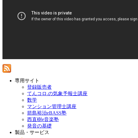
専用サイト
登録販売者
てんコロ.の気象予報士講座
数学
マンション管理士講座
箭島裕治eBASS塾
西直樹e音楽塾
発音の基礎
製品・サービス