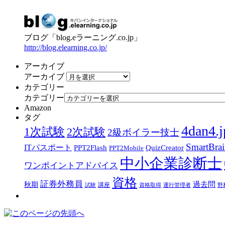
ブログ「blog.eラーニング.co.jp」
http://blog.elearning.co.jp/
アーカイブ
アーカイブ
カテゴリー
カテゴリー
Amazon
タグ
4dan4.j
1次試験
2次試験
2級ボイラー技士
SmartBra
ITパスポート
PPT2Flash
QuizCreator
PPT2Mobile
中小企業診断士
ワンポイントアドバイス
資格
証券外務員
過去問
秋期
講座
試験
資格取得
運行管理者
野