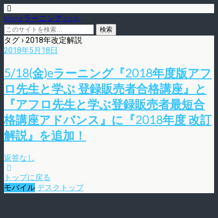
blog.eラーニング.co.jp
タグ › 2018年改定解説
2018年5月18日
5/18(金)eラーニング『2018年度版アフ
ロ先生と学ぶ 登録販売者合格講座』と
『アフロ先生と学ぶ登録販売者最短合
格講座アドバンス』に『2018年度 改訂
解説』を追加！
返答なし
トップに戻る
モバイル
デスクトップ