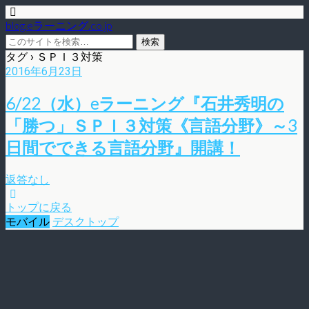
blog.eラーニング.co.jp
タグ › ＳＰＩ３対策
2016年6月23日
6/22（水）eラーニング『石井秀明の
「勝つ」ＳＰＩ３対策《言語分野》～3
日間でできる言語分野』開講！
返答なし
トップに戻る
モバイル
デスクトップ