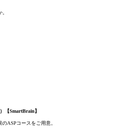
か。
SmartBrain】
制限のASPコースをご用意。