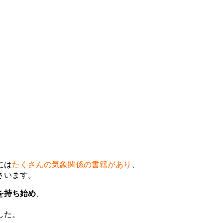
には
たくさんの気象関係の書籍があり
、
さいます。
を持ち始め
、
した。