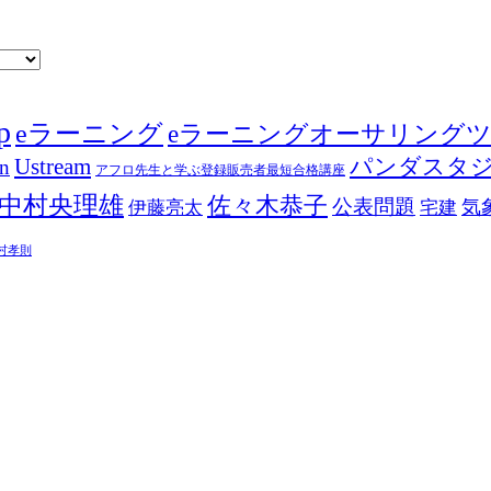
p
eラーニング
eラーニングオーサリング
Ustream
パンダスタ
in
アフロ先生と学ぶ登録販売者最短合格講座
中村央理雄
佐々木恭子
公表問題
伊藤亮太
気
宅建
村孝則