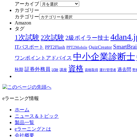
アーカイブ
カテゴリー
カテゴリー
Amazon
タグ
4dan4.j
1次試験
2次試験
2級ボイラー技士
SmartBra
ITパスポート
PPT2Flash
QuizCreator
PPT2Mobile
中小企業診断士
ワンポイントアドバイス
資格
証券外務員
過去問
秋期
講座
試験
資格取得
運行管理者
野
eラーニング情報
ホーム
ニュース＆トピック
製品一覧
eラーニングとは
会社概要