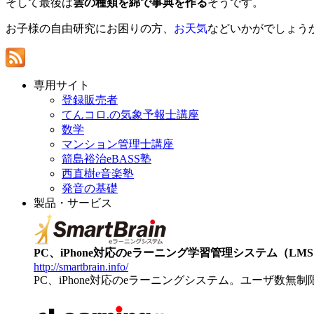
そして最後は
雲の種類を綿で事典を作る
そうです。
お子様の自由研究にお困りの方、
お天気
などいかがでしょう
専用サイト
登録販売者
てんコロ.の気象予報士講座
数学
マンション管理士講座
箭島裕治eBASS塾
西直樹e音楽塾
発音の基礎
製品・サービス
PC、iPhone対応のeラーニング学習管理システム（LMS）【
http://smartbrain.info/
PC、iPhone対応のeラーニングシステム。ユーザ数無