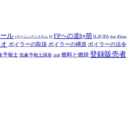
ツール
FPへの道by萌
H.28
IPA
eラーニングシステム
iPhone
FP
iPad
ジオ
ボイラーの取扱
ボイラーの構造
ボイラーの法令
登録販売者
燃料と燃焼
象予報士
気象予報士講座
法律