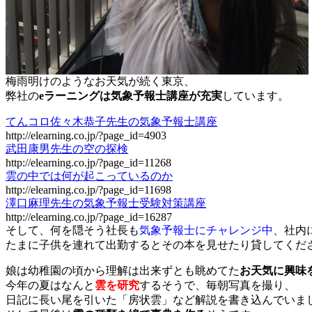
梅雨明けのようなお天気が続く東京、
弊社の
eラーニングは気象予報士講座が充実
しています。
てんコロ佐々木恭子先生の気象予報士講座
http://elearning.co.jp/?page_id=4903
武田康男先生の空の探検
http://elearning.co.jp/?page_id=11268
雲の中では何が起こっているのか
http://elearning.co.jp/?page_id=11698
澤口麻理先生の気象予報士受験対策講座
http://elearning.co.jp/?page_id=16287
そして、何を隠そう社長も
気象予報士にチャレンジ中
、社内
たまに子供を連れて出勤するとその本を見せたり貸してくだ
娘は幼稚園の頃から理解は出来ずとも眺めてた
お天気に興味
今年の夏はなんと
雲を研究
するそうで、毎朝写真を撮り、
日記に長い尾を引いた「房状雲」など解説を書き込んでいま