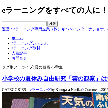
eラーニングをすべての人に！blo
運営：eラーニング専門企業（株）キバンインターナショナル
ホーム
eラーニングシステム
eラーニング教材
人気記事
お問合せ
タグ別アーカイブ: 雲の観察 小学生
小学校の夏休み自由研究「雲の観察」は
CATEGORIES
eラーニング
by.Kinugasa Noriko
0
Comments
2015