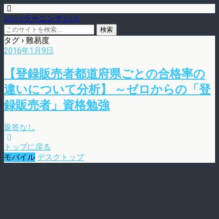
blog.eラーニング.co.jp
タグ › 難易度
2016年1月9日
【登録販売者都道府県ごとの合格率の
違いについて分析】 ～ゼロからの「登
録販売者」資格勉強
返答なし
トップに戻る
モバイル
デスクトップ