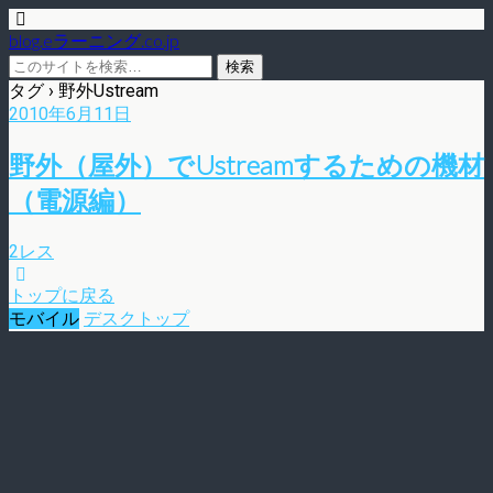
blog.eラーニング.co.jp
タグ › 野外Ustream
2010年6月11日
野外（屋外）でUstreamするための機材
（電源編）
2レス
トップに戻る
モバイル
デスクトップ