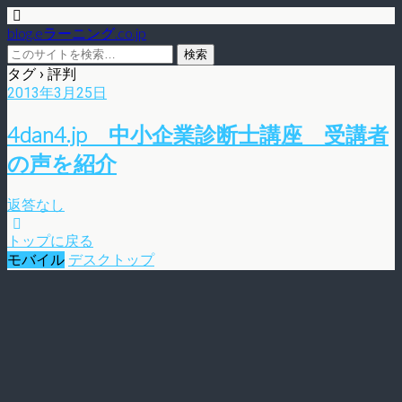
blog.eラーニング.co.jp
タグ › 評判
2013年3月25日
4dan4.jp 中小企業診断士講座 受講者
の声を紹介
返答なし
トップに戻る
モバイル
デスクトップ