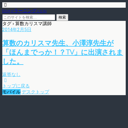
blog.eラーニング.co.jp
タグ › 算数カリスマ講師
2014年2月5日
算数のカリスマ先生、小澤淳先生が
「ほんまでっか！？TV」に出演されま
した。
返答なし
トップに戻る
モバイル
デスクトップ