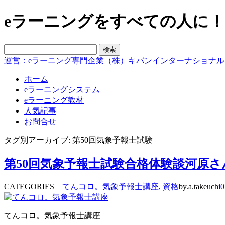
eラーニングをすべての人に！blo
運営：eラーニング専門企業（株）キバンインターナショナル
ホーム
eラーニングシステム
eラーニング教材
人気記事
お問合せ
タグ別アーカイブ: 第50回気象予報士試験
第50回気象予報士試験合格体験談河原さ
CATEGORIES
てんコロ。気象予報士講座
,
資格
by.a.takeuchi
0
てんコロ。気象予報士講座