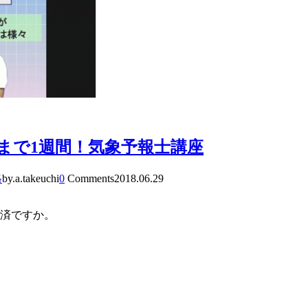
まで1週間！気象予報士講座
格
by.a.takeuchi
0
Comments
2018.06.29
お済ですか。