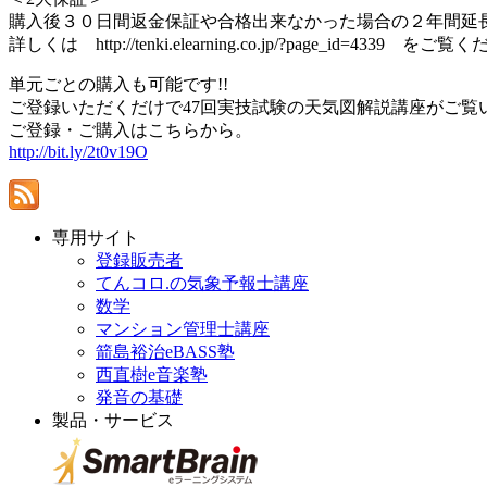
購入後３０日間返金保証や合格出来なかった場合の２年間延
詳しくは http://tenki.elearning.co.jp/?page_id=4339 をご
単元ごとの購入も可能です!!
ご登録いただくだけで47回実技試験の天気図解説講座がご覧
ご登録・ご購入はこちらから。
http://bit.ly/2t0v19O
専用サイト
登録販売者
てんコロ.の気象予報士講座
数学
マンション管理士講座
箭島裕治eBASS塾
西直樹e音楽塾
発音の基礎
製品・サービス