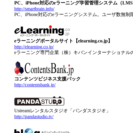
PC、iPhone対応のeラーニング学習管理システム（LMS）【
http://smartbrain.info/
PC、iPhone対応のeラーニングシステム。ユーザ数無
eラーニングポータルサイト【elearning.co.jp】
http://elearning.co.jp/
eラーニング専門企業（株）キバンインターナショナル
コンテンツビジネス支援パック
http://contentsbank.jp/
Ustreamレンタルスタジオ「パンダスタジオ」
http://pandastudio.tv/