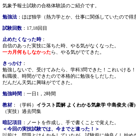
気象予報士試験の合格体験談のご紹介です。
勉強法
：ほぼ独学（熱力学とか、仕事に関係していたので得
試験回数
：17,18回目
止めたくなった時
：
自信のあった実技に落ちた時、やる気がなくなった。
一カ月何もしなかった
ら、やる気がでてきた。
きっかけ
：
勉強しないで、受けてみたら、学科3問できた！これいける
転職後、時間ができたので本格的に勉強をしだした。
だんだん天気に興味がでてきた。
勉強時間
：一日1，2時間
教材
：（学科）
イラスト図解 よくわかる気象学 中島俊夫 (著)
（実技）過去問集
暗記項目
：ノートを作成し、手で書くことで覚えた。
＜今回の実技試験では、今までと違った！＞
以前は、問題とけんかをしていたが、試験前に仲良くし始め