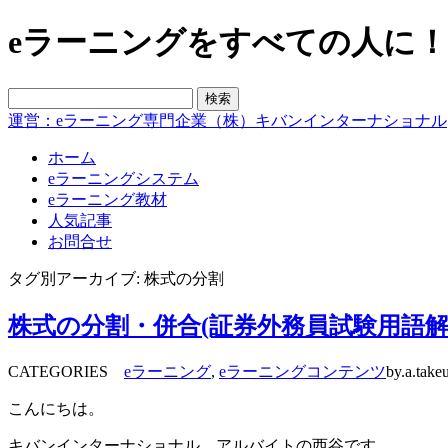
eラーニングをすべての人に！blo
運営：eラーニング専門企業（株）キバンインターナショナル
ホーム
eラーニングシステム
eラーニング教材
人気記事
お問合せ
タグ別アーカイブ: 株式の分割
株式の分割・併合(証券外務員試験用語解
CATEGORIES
eラーニング
,
eラーニングコンテンツ
by.a.take
こんにちは。
キバンインターナショナル、アルバイトの西谷です。