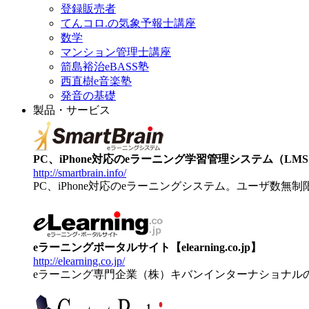
登録販売者
てんコロ.の気象予報士講座
数学
マンション管理士講座
箭島裕治eBASS塾
西直樹e音楽塾
発音の基礎
製品・サービス
PC、iPhone対応のeラーニング学習管理システム（LMS）【
http://smartbrain.info/
PC、iPhone対応のeラーニングシステム。ユーザ数無
eラーニングポータルサイト【elearning.co.jp】
http://elearning.co.jp/
eラーニング専門企業（株）キバンインターナショナル