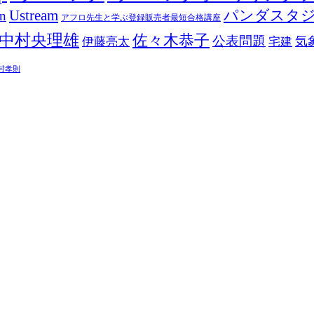
Ustream
パンダスタ
in
アフロ先生と学ぶ登録販売者最短合格講座
中村央理雄
佐々木恭子
公表問題
伊藤亮太
気
宅建
村孝則