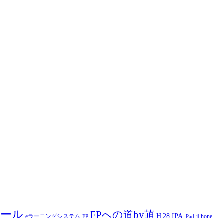
ツール
FPへの道by萌
H.28
IPA
eラーニングシステム
iPhone
FP
iPad