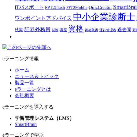
SmartBra
ITパスポート
PPT2Flash
QuizCreator
PPT2Mobile
中小企業診断士
ワンポイントアドバイス
資格
証券外務員
過去問
秋期
講座
試験
資格取得
運行管理者
野
eラーニング情報
ホーム
ニュース＆トピック
製品一覧
eラーニングとは
会社概要
eラーニングを導入する
学習管理システム（LMS）
SmartBrain
eラーニングで学ぶ