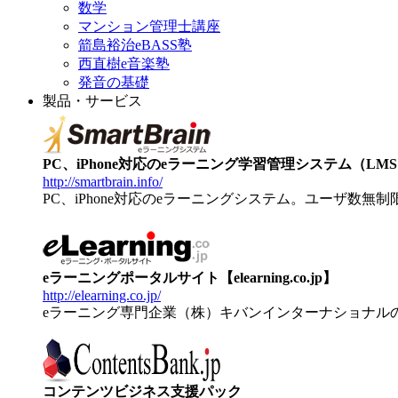
数学
マンション管理士講座
箭島裕治eBASS塾
西直樹e音楽塾
発音の基礎
製品・サービス
PC、iPhone対応のeラーニング学習管理システム（LMS）【
http://smartbrain.info/
PC、iPhone対応のeラーニングシステム。ユーザ数無
eラーニングポータルサイト【elearning.co.jp】
http://elearning.co.jp/
eラーニング専門企業（株）キバンインターナショナル
コンテンツビジネス支援パック