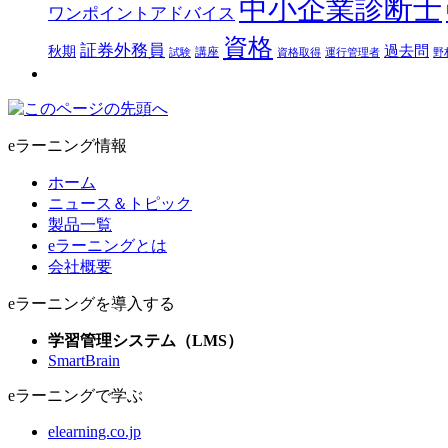
中小企業診断士
ワンポイントアドバイス
資格
証券外務員
過去問
秋期
講座
試験
資格取得
運行管理者
野
eラーニング情報
ホーム
ニュース＆トピック
製品一覧
eラーニングとは
会社概要
eラーニングを導入する
学習管理システム（LMS）
SmartBrain
eラーニングで学ぶ
elearning.co.jp