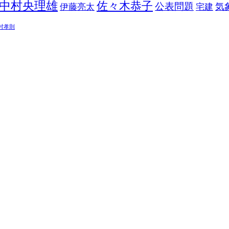
中村央理雄
佐々木恭子
公表問題
伊藤亮太
気
宅建
村孝則