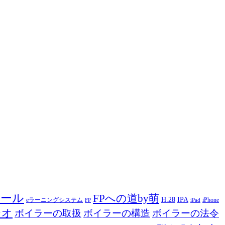
ツール
FPへの道by萌
H.28
IPA
eラーニングシステム
iPhone
FP
iPad
ジオ
ボイラーの取扱
ボイラーの構造
ボイラーの法令