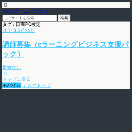
blog.eラーニング.co.jp
タグ › 日商PC検定
2011年5月25日
講師募集（eラーニングビジネス支援パ
ック）
返答なし
トップに戻る
モバイル
デスクトップ