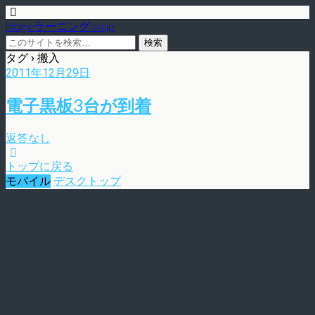
blog.eラーニング.co.jp
タグ › 搬入
2011年12月29日
電子黒板3台が到着
返答なし
トップに戻る
モバイル
デスクトップ