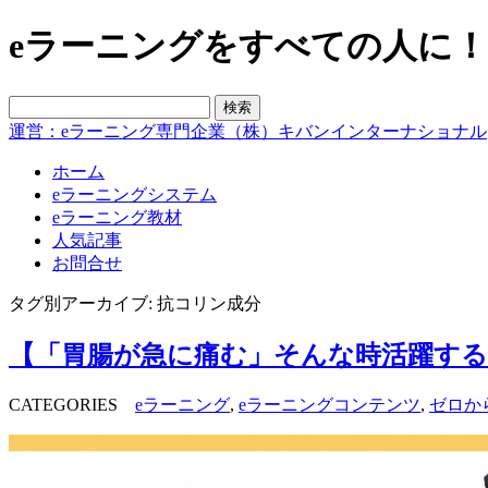
eラーニングをすべての人に！blo
運営：eラーニング専門企業（株）キバンインターナショナル
ホーム
eラーニングシステム
eラーニング教材
人気記事
お問合せ
タグ別アーカイブ: 抗コリン成分
【「胃腸が急に痛む」そんな時活躍する
CATEGORIES
eラーニング
,
eラーニングコンテンツ
,
ゼロか