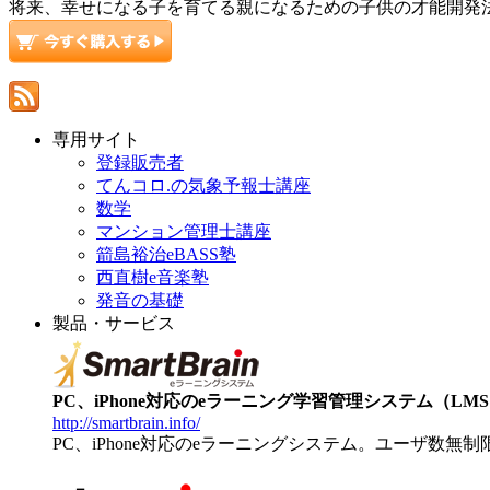
将来、幸せになる子を育てる親になるための子供の才能開発法 9
専用サイト
登録販売者
てんコロ.の気象予報士講座
数学
マンション管理士講座
箭島裕治eBASS塾
西直樹e音楽塾
発音の基礎
製品・サービス
PC、iPhone対応のeラーニング学習管理システム（LMS）【
http://smartbrain.info/
PC、iPhone対応のeラーニングシステム。ユーザ数無