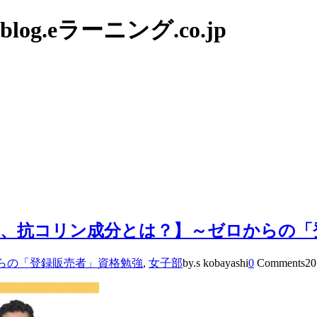
g.eラーニング.co.jp
、抗コリン成分とは？】～ゼロからの「
らの「登録販売者」資格勉強
,
女子部
by.s kobayashi
0
Comments
20