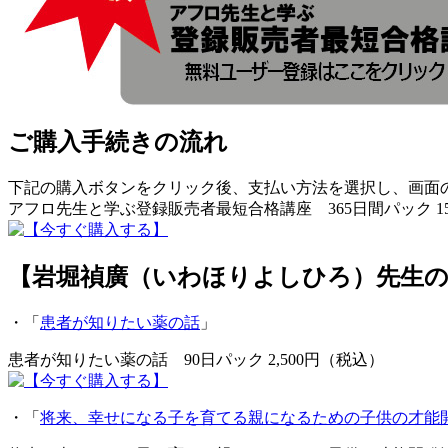
ご購入手続きの流れ
下記の購入ボタンをクリック後、支払い方法を選択し、画面
アフロ先生と学ぶ登録販売者最短合格講座 365日間パック 15
【岩堀禎廣（いわほりよしひろ）先生
・「
患者が知りたい薬の話
」
患者が知りたい薬の話 90日パック 2,500円（税込）
・「
将来、幸せになる子を育てる親になるための子供の才能