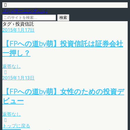
blog.eラーニング.co.jp
タグ › 投資信託
2015年1月17日
【FPへの道by萌】投資信託は証券会社
一押し？
返答なし
2015年1月13日
【FPへの道by萌】女性のための投資デ
ビュー
返答なし
トップに戻る