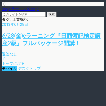
blog.eラーニング.co.jp
タグ › 工業簿記
2013年6月28日
6/28(金)eラーニング『日商簿記検定講
座2級』フルパッケージ開講！
返答なし
トップに戻る
モバイル
デスクトップ