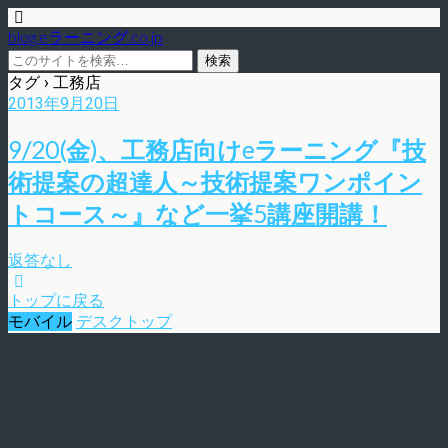
blog.eラーニング.co.jp
タグ › 工務店
2013年9月20日
9/20(金)、工務店向けeラーニング『技
術提案の超達人～技術提案ワンポイン
トコース～』など一挙5講座開講！
返答なし
トップに戻る
モバイル
デスクトップ