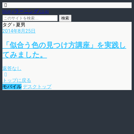
blog.eラーニング.co.jp
タグ › 夏男
2014年8月25日
「似合う色の見つけ方講座」を実践し
てみました。
返答なし
トップに戻る
モバイル
デスクトップ