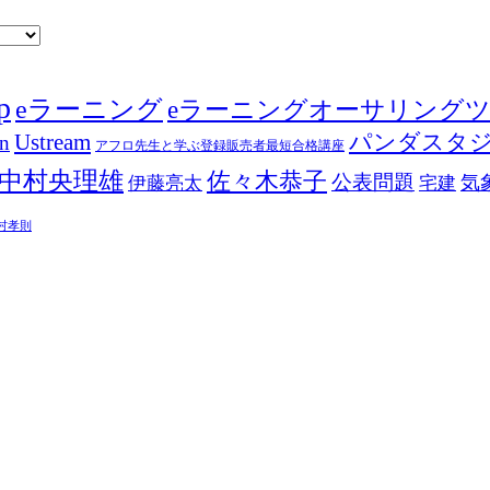
p
eラーニング
eラーニングオーサリング
Ustream
パンダスタ
in
アフロ先生と学ぶ登録販売者最短合格講座
中村央理雄
佐々木恭子
公表問題
伊藤亮太
気
宅建
村孝則