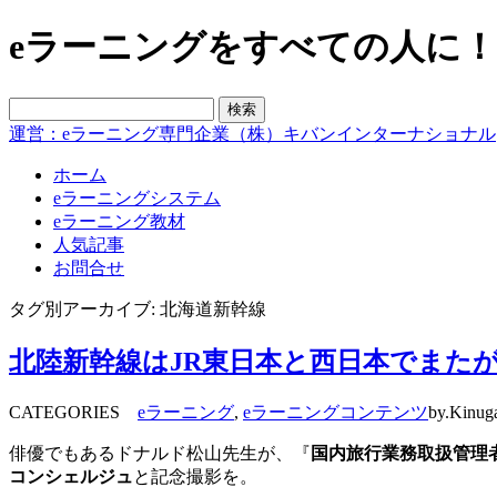
eラーニングをすべての人に！blo
運営：eラーニング専門企業（株）キバンインターナショナル
ホーム
eラーニングシステム
eラーニング教材
人気記事
お問合せ
タグ別アーカイブ: 北海道新幹線
北陸新幹線はJR東日本と西日本でまた
CATEGORIES
eラーニング
,
eラーニングコンテンツ
by.Kinug
俳優でもあるドナルド松山先生が、『
国内旅行業務取扱管理
コンシェルジュ
と記念撮影を。