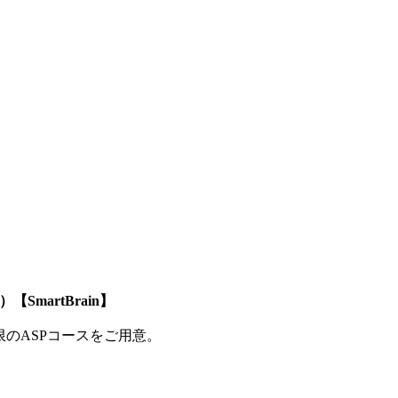
SmartBrain】
制限のASPコースをご用意。