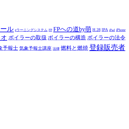
ツール
FPへの道by萌
H.28
IPA
eラーニングシステム
iPhone
FP
iPad
ジオ
ボイラーの取扱
ボイラーの構造
ボイラーの法令
登録販売者
燃料と燃焼
象予報士
気象予報士講座
法律