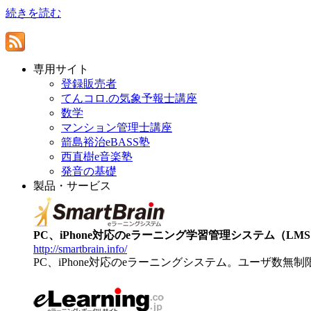
続きを読む
専用サイト
登録販売者
てんコロ.の気象予報士講座
数学
マンション管理士講座
箭島裕治eBASS塾
西直樹e音楽塾
発音の基礎
製品・サービス
PC、iPhone対応のeラーニング学習管理システム（LMS）【
http://smartbrain.info/
PC、iPhone対応のeラーニングシステム。ユーザ数無