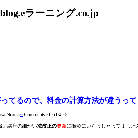
g.eラーニング.co.jp
がってるので、料金の計算方法が違うっ
asa Noriko
0
Comments
2016.04.26
者
』講座の細かい
法改正の
更新
に撮影にいらっしゃってました