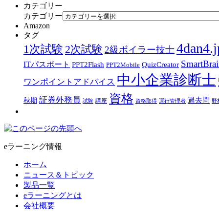
カテゴリー
カテゴリー
Amazon
タグ
4dan4.j
1次試験
2次試験
2級ボイラー技士
SmartBra
ITパスポート
PPT2Flash
QuizCreator
PPT2Mobile
中小企業診断士
ワンポイントアドバイス
資格
証券外務員
過去問
秋期
講座
試験
資格取得
運行管理者
野
eラーニング情報
ホーム
ニュース＆トピック
製品一覧
eラーニングとは
会社概要