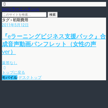
blog.eラーニング.co.jp
タグ › 初期費用
2011年5月12日
『eラーニングビジネス支援パック』合
成音声動画パンフレット（女性の声
ver）
返答なし
トップに戻る
モバイル
デスクトップ