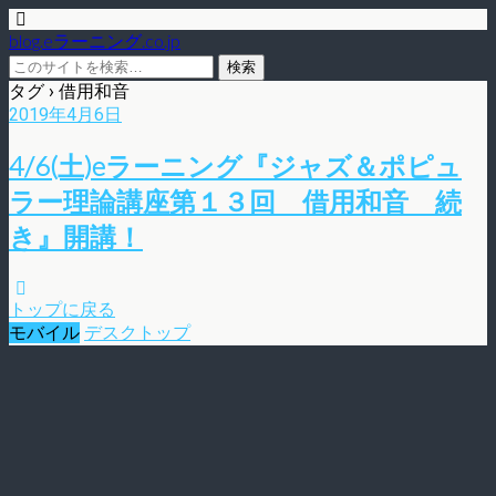
blog.eラーニング.co.jp
タグ › 借用和音
2019年4月6日
4/6(土)eラーニング『ジャズ＆ポピュ
ラー理論講座第１３回 借用和音 続
き』開講！
トップに戻る
モバイル
デスクトップ