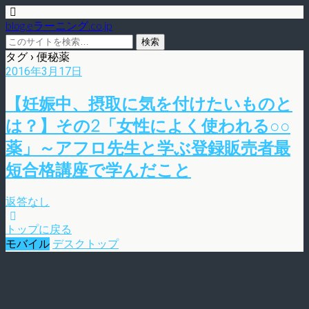
blog.eラーニング.co.jp
タグ › 便秘薬
2016年3月17日
【妊娠中、摂取に気を付けたいものと
は？】その2「女性によく使われる○○
薬」～アフロ先生と学ぶ登録販売者最
短合格講座で学んだこと
返答なし
トップに戻る
モバイル
デスクトップ