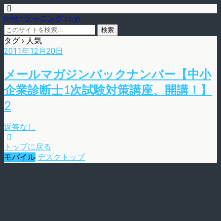
blog.eラーニング.co.jp
タグ › 人気
2011年12月20日
メールマガジンバックナンバー【中小
企業診断士1次試験対策講座、開講！】
2
返答なし
トップに戻る
モバイル
デスクトップ