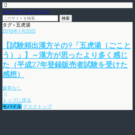
blog.eラーニング.co.jp
タグ › 五虎湯
2016年1月20日
【試験頻出漢方その9「五虎湯（ごこと
う）」】～漢方が思ったより多く感じ
た（平成27年登録販売者試験を受けた
感想）
返答なし
トップに戻る
モバイル
デスクトップ