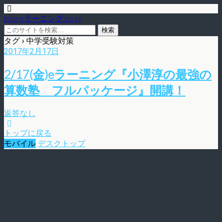
blog.eラーニング.co.jp
タグ › 中学受験対策
2017年2月17日
2/17(金)eラーニング『小澤淳の最強の
算数塾 フルパッケージ』開講！
返答なし
トップに戻る
モバイル
デスクトップ