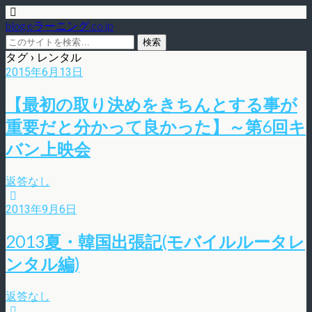
blog.eラーニング.co.jp
タグ › レンタル
2015年6月13日
【最初の取り決めをきちんとする事が
重要だと分かって良かった】～第6回キ
バン上映会
返答なし
2013年9月6日
2013夏・韓国出張記(モバイルルータレ
ンタル編)
返答なし