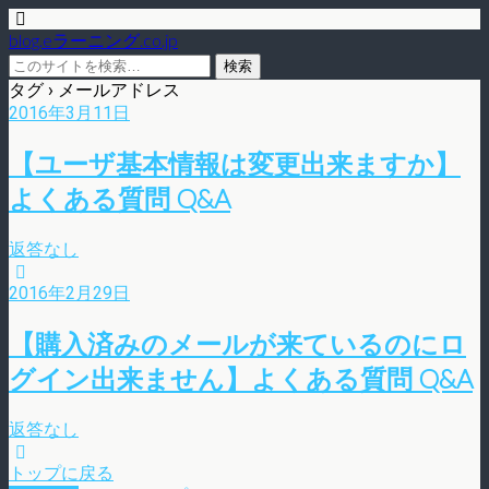
blog.eラーニング.co.jp
タグ › メールアドレス
2016年3月11日
【ユーザ基本情報は変更出来ますか】
よくある質問 Q&A
返答なし
2016年2月29日
【購入済みのメールが来ているのにロ
グイン出来ません】よくある質問 Q&A
返答なし
トップに戻る