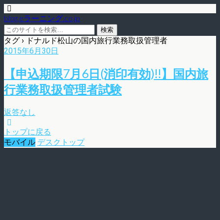
blog.eラーニング.co.jp
タグ › ドナルド松山の国内旅行業務取扱管理者
2015年6月30日
【申込期限7月6日(消印有効)!!】国内旅
行業務取扱管理者試験
返答なし
トップに戻る
モバイル
デスクトップ