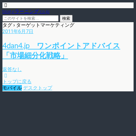
blog.eラーニング.co.jp
タグ › ターゲットマーケティング
2011年6月7日
4dan4.jp ワンポイントアドバイス
「市場細分化戦略」
返答なし
トップに戻る
モバイル
デスクトップ