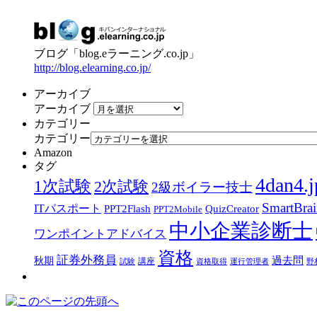
ブログ「blog.eラーニング.co.jp」
http://blog.elearning.co.jp/
アーカイブ
アーカイブ
カテゴリー
カテゴリー
Amazon
タグ
4dan4.j
1次試験
2次試験
2級ボイラー技士
SmartBra
ITパスポート
PPT2Flash
QuizCreator
PPT2Mobile
中小企業診断士
ワンポイントアドバイス
資格
証券外務員
過去問
秋期
講座
試験
資格取得
運行管理者
野