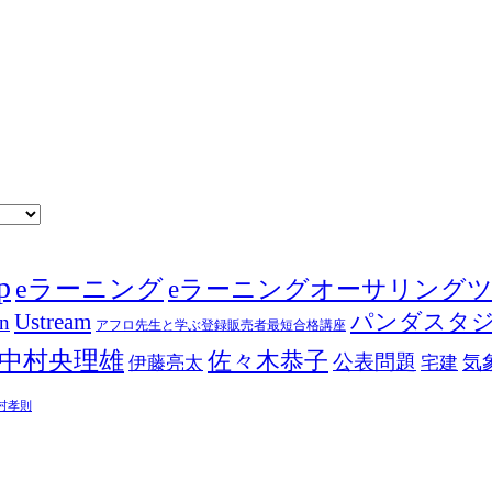
p
eラーニング
eラーニングオーサリング
Ustream
パンダスタ
in
アフロ先生と学ぶ登録販売者最短合格講座
中村央理雄
佐々木恭子
公表問題
伊藤亮太
気
宅建
村孝則