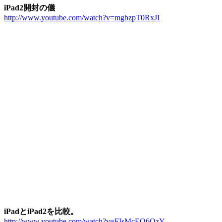
iPad2開封の儀
http://www.youtube.com/watch?v=mgbzpT0RxJI
iPadとiPad2を比較。
http://www.youtube.com/watch?v=FIsMcEO6QzY