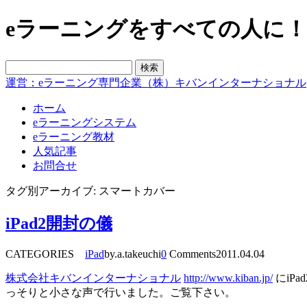
eラーニングをすべての人に！blo
運営：eラーニング専門企業（株）キバンインターナショナル
ホーム
eラーニングシステム
eラーニング教材
人気記事
お問合せ
タグ別アーカイブ: スマートカバー
iPad2開封の儀
CATEGORIES
iPad
by.a.takeuchi
0
Comments
2011.04.04
株式会社キバンインターナショナル
http://www.kiban.jp/
にiP
っそりと小さな声で行いました。ご覧下さい。