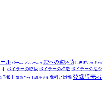
ツール
FPへの道by萌
H.28
IPA
eラーニングシステム
iPhone
FP
iPad
ジオ
ボイラーの取扱
ボイラーの構造
ボイラーの法令
登録販売者
燃料と燃焼
象予報士
気象予報士講座
法律