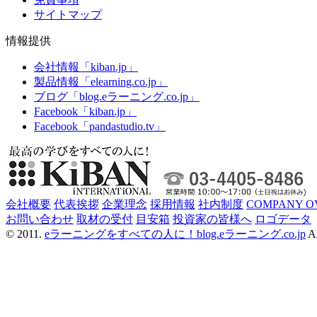
サイトマップ
情報提供
会社情報「kiban.jp」
製品情報「elearning.co.jp」
ブログ「blog.eラーニング.co.jp」
Facebook「kiban.jp」
Facebook「pandastudio.tv」
会社概要
代表挨拶
企業理念
採用情報
社内制度
COMPANY O
お問い合わせ
取材の受付
目安箱
投資家の皆様へ
ロゴデータ
© 2011.
eラーニングをすべての人に！blog.eラーニング.co.jp
Al