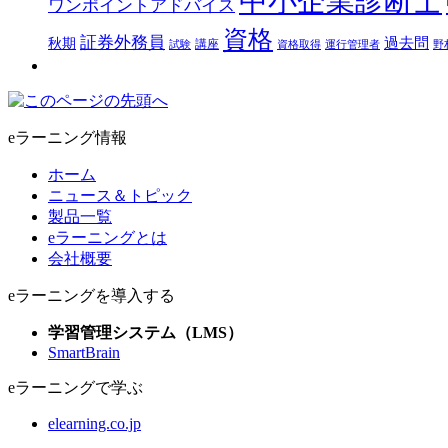
中小企業診断士
ワンポイントアドバイス
資格
証券外務員
過去問
秋期
講座
試験
資格取得
運行管理者
野
eラーニング情報
ホーム
ニュース＆トピック
製品一覧
eラーニングとは
会社概要
eラーニングを導入する
学習管理システム（LMS）
SmartBrain
eラーニングで学ぶ
elearning.co.jp