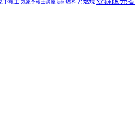
登録販売者
燃料と燃焼
象予報士
気象予報士講座
法律