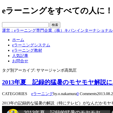
eラーニングをすべての人に！blo
運営：eラーニング専門企業（株）キバンインターナショナル
ホーム
eラーニングシステム
eラーニング教材
人気記事
お問合せ
タグ別アーカイブ: サマージャンボ高気圧
2013年夏 記録的猛暑のモヤモヤ解説
CATEGORIES
eラーニング
by.o.nakamura
0
Comments
2013.08.
2013年の記録的な猛暑の解説（特にテレビ）がなんだかモ