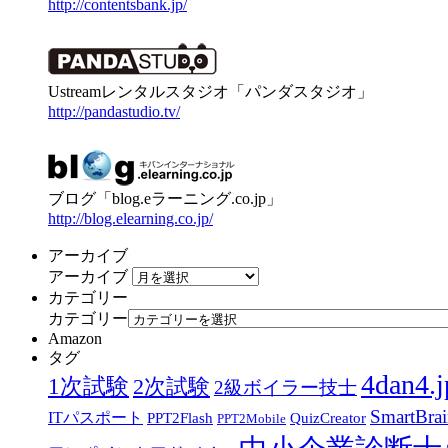
http://contentsbank.jp/
Ustreamレンタルスタジオ「パンダスタジオ」
http://pandastudio.tv/
ブログ「blog.eラーニング.co.jp」
http://blog.elearning.co.jp/
アーカイブ
アーカイブ
カテゴリー
カテゴリー
Amazon
タグ
4dan4.j
1次試験
2次試験
2級ボイラー技士
SmartBra
ITパスポート
PPT2Flash
QuizCreator
PPT2Mobile