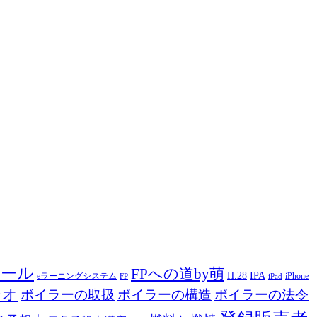
ツール
FPへの道by萌
H.28
IPA
eラーニングシステム
iPhone
FP
iPad
ジオ
ボイラーの取扱
ボイラーの構造
ボイラーの法令