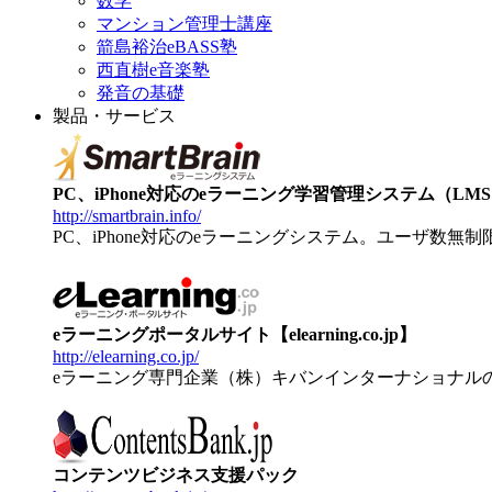
数学
マンション管理士講座
箭島裕治eBASS塾
西直樹e音楽塾
発音の基礎
製品・サービス
PC、iPhone対応のeラーニング学習管理システム（LMS）【
http://smartbrain.info/
PC、iPhone対応のeラーニングシステム。ユーザ数無
eラーニングポータルサイト【elearning.co.jp】
http://elearning.co.jp/
eラーニング専門企業（株）キバンインターナショナル
コンテンツビジネス支援パック