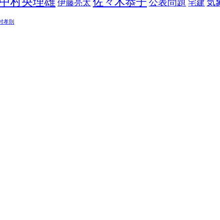
中村央理雄
佐々木恭子
公表問題
伊藤亮太
気
宅建
村孝則