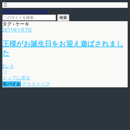
blog.eラーニング.co.jp
タグ › ケーキ
2011年1月7日
王様がお誕生日をお迎え遊ばされまし
た
2レス
トップに戻る
モバイル
デスクトップ