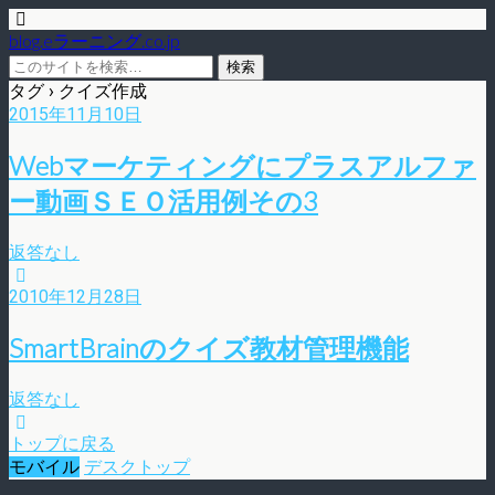
blog.eラーニング.co.jp
タグ › クイズ作成
2015年11月10日
Webマーケティングにプラスアルファ
ー動画ＳＥＯ活用例その3
返答なし
2010年12月28日
SmartBrainのクイズ教材管理機能
返答なし
トップに戻る
モバイル
デスクトップ