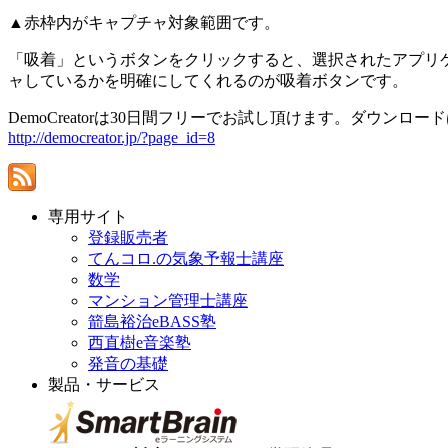
▲赤枠内がキャプチャ対象範囲です。
「吸着」というボタンをクリックすると、選択されたアプリ
ャしているかを明確にしてくれるのが吸着ボタンです。
DemoCreatorは30日間フリーでお試し頂けます。ダウンロ
http://democreator.jp/?page_id=8
専用サイト
登録販売者
てんコロ.の気象予報士講座
数学
マンション管理士講座
箭島裕治eBASS塾
西直樹e音楽塾
発音の基礎
製品・サービス