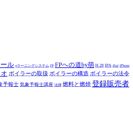
ツール
FPへの道by萌
H.28
IPA
eラーニングシステム
iPhone
FP
iPad
ジオ
ボイラーの取扱
ボイラーの構造
ボイラーの法令
登録販売者
燃料と燃焼
象予報士
気象予報士講座
法律