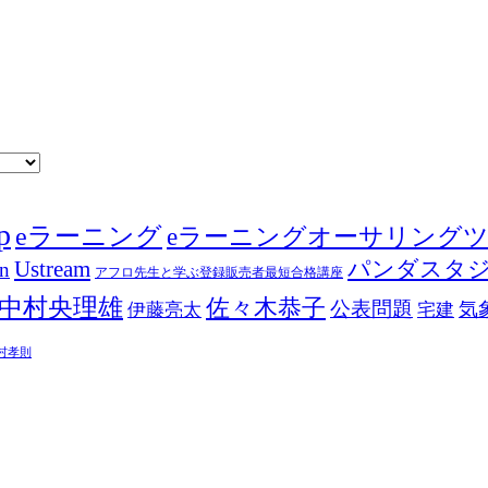
p
eラーニング
eラーニングオーサリング
Ustream
パンダスタ
in
アフロ先生と学ぶ登録販売者最短合格講座
中村央理雄
佐々木恭子
公表問題
伊藤亮太
気
宅建
村孝則