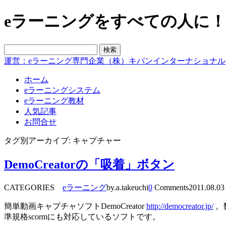
eラーニングをすべての人に！blo
運営：eラーニング専門企業（株）キバンインターナショナル
ホーム
eラーニングシステム
eラーニング教材
人気記事
お問合せ
タグ別アーカイブ: キャプチャー
DemoCreatorの「吸着」ボタン
CATEGORIES
eラーニング
by.a.takeuchi
0
Comments
2011.08.03
簡単動画キャプチャソフトDemoCreator
http://democreator.jp/
。
準規格scormにも対応しているソフトです。