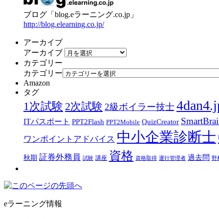
ブログ「blog.eラーニング.co.jp」
http://blog.elearning.co.jp/
アーカイブ
アーカイブ
カテゴリー
カテゴリー
Amazon
タグ
4dan4.j
1次試験
2次試験
2級ボイラー技士
SmartBra
ITパスポート
PPT2Flash
QuizCreator
PPT2Mobile
中小企業診断士
ワンポイントアドバイス
資格
証券外務員
過去問
秋期
講座
試験
資格取得
運行管理者
野
eラーニング情報