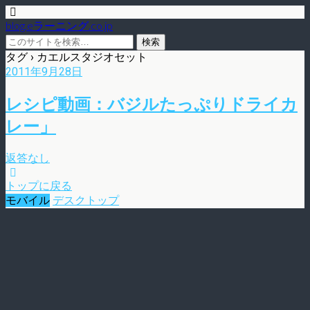
blog.eラーニング.co.jp
タグ › カエルスタジオセット
2011年9月28日
レシピ動画：バジルたっぷりドライカ
レー」
返答なし
トップに戻る
モバイル
デスクトップ